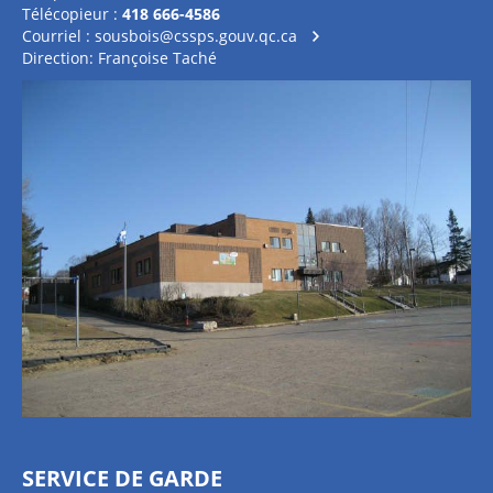
Télécopieur :
418 666-4586
Courriel :
sousbois@cssps.gouv.qc.ca
Direction: Françoise Taché
SERVICE DE GARDE