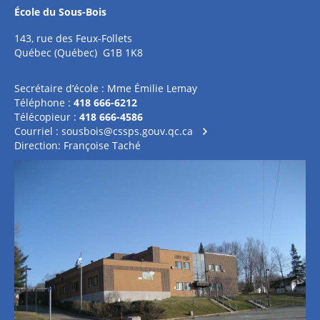
École du Sous-Bois
143, rue des Feux-Follets
Québec (Québec) G1B 1K8
Secrétaire d’école : Mme Émilie Lemay
Téléphone :
418 666-6212
Télécopieur :
418 666-4586
Courriel :
sousbois@cssps.gouv.qc.ca
Direction: Françoise Taché