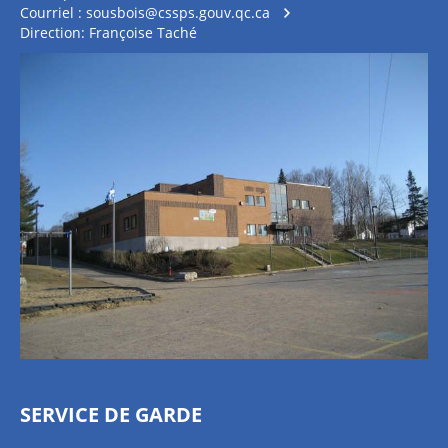
Courriel :
sousbois@cssps.gouv.qc.ca
Direction: Françoise Taché
SERVICE DE GARDE