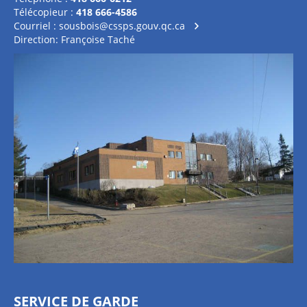
Télécopieur :
418 666-4586
Courriel :
sousbois@cssps.gouv.qc.ca
Direction: Françoise Taché
SERVICE DE GARDE