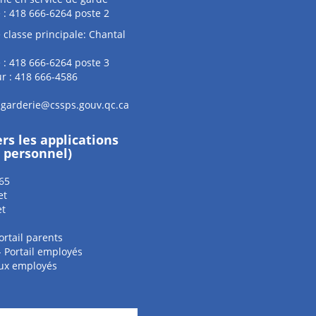
 : 418 666-6264 poste 2
 classe principale: Chantal
 : 418 666-6264 poste 3
r : 418 666-4586
.garderie@cssps.gouv.qc.ca
ers les applications
e personnel)
65
et
et
ortail parents
 - Portail employés
aux employés