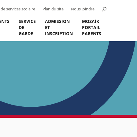
de services scolaire
Plan du site
Nous joindre
ENTS
SERVICE
ADMISSION
MOZAÏK
DE
ET
PORTAIL
GARDE
INSCRIPTION
PARENTS