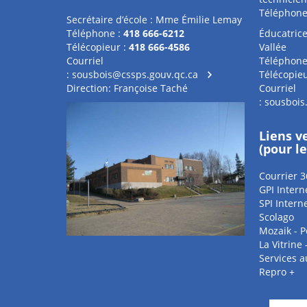
Téléphone
Secrétaire d’école : Mme Émilie Lemay
Téléphone :
418 666-6212
Éducatrice
Télécopieur :
418 666-4586
Vallée
Courriel
Téléphone
:
sousbois@cssps.gouv.qc.ca
Télécopieu
Direction: Françoise Taché
Courriel
:
sousbois
Liens v
(pour l
Courrier 3
GPI Intern
SPI Intern
Scolago
Mozaik - P
La Vitrine
Services 
Repro +