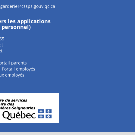
.garderie@cssps.gouv.qc.ca
ers les applications
e personnel)
65
et
et
ortail parents
 - Portail employés
aux employés