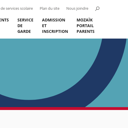
de services scolaire
Plan du site
Nous joindre
ENTS
SERVICE
ADMISSION
MOZAÏK
DE
ET
PORTAIL
GARDE
INSCRIPTION
PARENTS