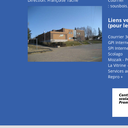
Direction: Françoise Taché
Courriel
:
sousbois
Liens v
(pour l
Courrier 3
GPI Intern
SPI Intern
Scolago
Mozaik - P
La Vitrine
Services 
Repro +